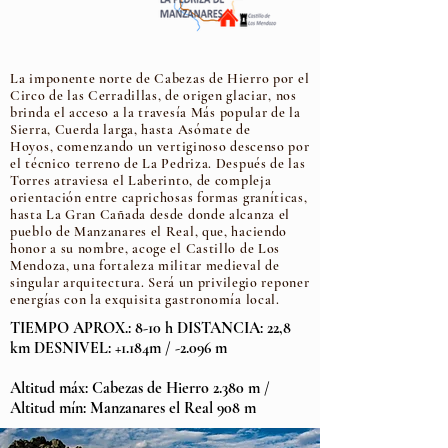
La imponente norte de Cabezas de Hierro
por el
Circo de las Cerradillas, de origen
glaciar, nos
brinda el acceso a la travesía M
ás popular de la
Sierra, Cuerda larga, hasta
Asómate de
Hoyos,
comenzando un vertiginoso descenso por
el técnico terreno de La Pedriza. Después de las
Torres atraviesa el Laberinto, de compleja
orientación entre caprichosas formas graníticas,
hasta La Gran Cañada desde donde alcanza el
pueblo de Manzanares el Real, que, haciendo
honor a su nombre, acoge el Castillo de Los
Mendoza, una fortaleza militar medieval de
singular arquitectura.
Será un privilegio reponer
energías con la exquisita gastronomía local.
TIEMPO APROX.: 8-10 h DISTANCIA: 22,8
km DESNIVEL: +1.184m / -2.096 m
Altitud máx: Cabezas de Hierro 2.380 m /
Altitud mín: Manzanares el Real 908 m