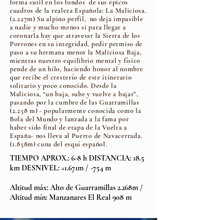
forma sutil en los
fondos de sus épicos
cuadros de la
realeza Española: La Maliciosa.
(2.227m)
Su alpino perfil, no deja impasible
a nadie y mucho menos si para llegar a
coronarla hay que atravesar la Sierra de los
Porrones en su integridad, pedir permiso de
paso a su hermana menor la Maliciosa Baja,
mientras nuestro equilibrio mental y físico
pende de un hilo, haciendo honor al nombre
que recibe el cresterío de este itinerario
solitario y poco conocido. Desde la
Maliciosa, “un baja, sube y vuelve a bajar”,
pasando por la cumbre de las Guarramillas
(2.258 m) - popularmente conocida como la
Bola del Mundo y lanzada a la fama por
haber sido final de etapa de la Vuelta a
España- nos lleva al Puerto de Navacerrada.
(1.858m) cuna del esquí español.
TIEMPO APROX.: 6-8 h DISTANCIA: 18.5
km DESNIVEL: +1.671m / -754 m
Altitud máx: Alto de Guarramillas 2.268m /
Altitud mín: Manzanares El Real 908 m