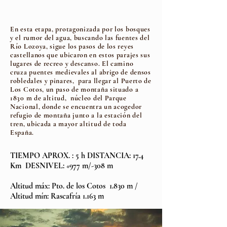
En esta etapa, protagonizada por los bosques
y el rumor del agua, buscando las fuentes del
Río Lozoya, sigue los pasos de los reyes
castellanos que ubicaron en estos parajes sus
lugares de recreo y descanso. El camino
cruza puentes medievales al abrigo de densos
robledales y pinares, para llegar al Puerto de
Los Cotos, un paso de montaña situado a
1830 m de altitud, núcleo del Parque
Nacional, donde se encuentra un acogedor
refugio de montaña junto a la estación del
tren, ubicada a mayor altitud de toda
España.
TIEMPO APROX. : 5 h DISTANCIA: 17.4
Km DESNIVEL: +977 m/-308 m
Altitud máx: Pto. de los Cotos 1.830 m /
Altitud mín: Rascafría 1.163 m