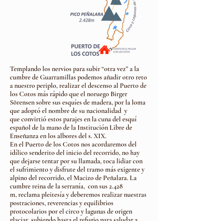
Templando los nervios para subir “otra vez” a la
cumbre
de Guarramillas podemos añadir otro reto
a nuestro periplo,
realizar el descenso al Puerto de
los Cotos más rápido que
el noruego Birger
Sörensen sobre sus esquíes de madera,
por la loma
que adoptó el nombre de su nacionalidad y
que
convirtió estos parajes en la cuna del esquí
español de la mano de la
Institución Libre de
Enseñanza en los albores del s. XIX.
En el Puerto de los Cotos nos acordaremos del
idílico
senderito del inicio del recorrido, no hay
que dejarse tentar
por su llamada, toca lidiar con
el sufrimiento y disfrute del tramo
más exigente y
alpino del recorrido, el Macizo de Peñalara.
La
cumbre reina de la serranía, con sus 2.428
m,
reclama pleitesía y deberemos realizar nuestras
postraciones,
reverencias y equilibrios
protocolarios por el circo y lagunas
de origen
glaciar, subiendo hasta el refugio para saludar a