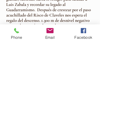
Luis Zabala y recordar su legado al
Guadarramismo. Después de crestear por el paso
acuchillado del Risco de Claveles nos espera el
regalo del descenso. 1.300 m de desnivel negativo
por praderas y cómodos senderos que nos
sumergirán en los densos pinares de Valsaín,
puerta de entrada al suntuoso y monumental
Phone
Email
Facebook
patrimonio de la Granja de San Ildefonso.
TIEMPO APROX. 7-10 h DISTANCIA: 26.9
km DESNIVEL: +1.272m / -1.932 m
Altitud máx: Pico Peñalara 2.428m / Altitud
mín: La Granja 1.163m