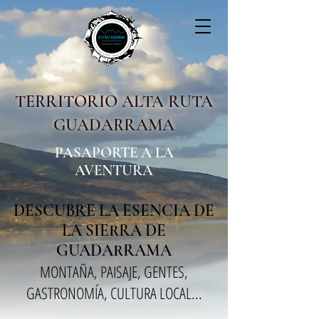
TERRITORIO ALTA RUTA
GUADARRAMA
PASAPORTE A LA
AVENTURA
DESCUBRE LA ESENCIA DE
LA SIERRA DE
GUADARRAMA
MONTAÑA, PAISAJE, GENTES,
GASTRONOMÍA, CULTURA LOCAL...